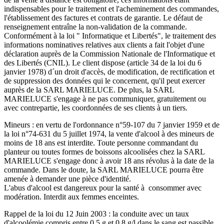
indispensables pour le traitement et l'acheminement des commandes,
l'établissement des factures et contrats de garantie. Le défaut de
renseignement entraîne la non-validation de la commande.
Conformément à la loi " Informatique et Libertés", le traitement des
informations nominatives relatives aux clients a fait l'objet d'une
déclaration auprès de la Commission Nationale de l'Informatique et
des Libertés (CNIL). Le client dispose (article 34 de la loi du 6
janvier 1978) d´un droit d'accès, de modification, de rectification et
de suppression des données qui le concernent, qu'il peut exercer
auprès de la SARL MARIELUCE. De plus, la SARL
MARIELUCE s'engage à ne pas communiquer, gratuitement ou
avec contrepartie, les coordonnées de ses clients à un tiers.
Mineurs : en vertu de l'ordonnance n°59-107 du 7 janvier 1959 et de
la loi n°74-631 du 5 juillet 1974, la vente d'alcool à des mineurs de
moins de 18 ans est interdite. Toute personne commandant du
planteur ou toutes formes de boissons alcoolisées chez la SARL
MARIELUCE s'engage donc à avoir 18 ans révolus à la date de la
commande. Dans le doute, la SARL MARIELUCE pourra être
amenée à demander une pièce d'identité.
L'abus d'alcool est dangereux pour la santé à consommer avec
modération. Interdit aux femmes enceintes.
Rappel de la loi du 12 Juin 2003 : la conduite avec un taux
d'alcoolémie compris entre 0,5 g et 0,8 g/l dans le sang est passible