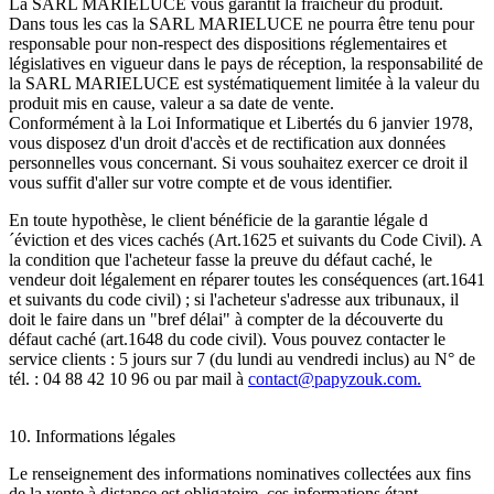
La SARL MARIELUCE vous garantit la fraîcheur du produit.
Dans tous les cas la SARL MARIELUCE ne pourra être tenu pour
responsable pour non-respect des dispositions réglementaires et
législatives en vigueur dans le pays de réception, la responsabilité de
la SARL MARIELUCE est systématiquement limitée à la valeur du
produit mis en cause, valeur a sa date de vente.
Conformément à la Loi Informatique et Libertés du 6 janvier 1978,
vous disposez d'un droit d'accès et de rectification aux données
personnelles vous concernant. Si vous souhaitez exercer ce droit il
vous suffit d'aller sur votre compte et de vous identifier.
En toute hypothèse, le client bénéficie de la garantie légale d
´éviction et des vices cachés (Art.1625 et suivants du Code Civil). A
la condition que l'acheteur fasse la preuve du défaut caché, le
vendeur doit légalement en réparer toutes les conséquences (art.1641
et suivants du code civil) ; si l'acheteur s'adresse aux tribunaux, il
doit le faire dans un "bref délai" à compter de la découverte du
défaut caché (art.1648 du code civil). Vous pouvez contacter le
service clients : 5 jours sur 7 (du lundi au vendredi inclus) au N° de
tél. : 04 88 42 10 96 ou par mail à
contact@papyzouk.com
.
10. Informations légales
Le renseignement des informations nominatives collectées aux fins
de la vente à distance est obligatoire, ces informations étant